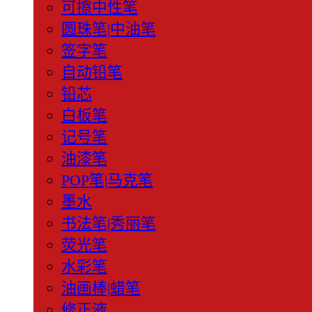
可擦中性笔
圆珠笔|中油笔
签字笔
自动铅笔
铅芯
白板笔
记号笔
油漆笔
POP笔|马克笔
墨水
书法笔|秀丽笔
荧光笔
水彩笔
油画棒|蜡笔
修正液