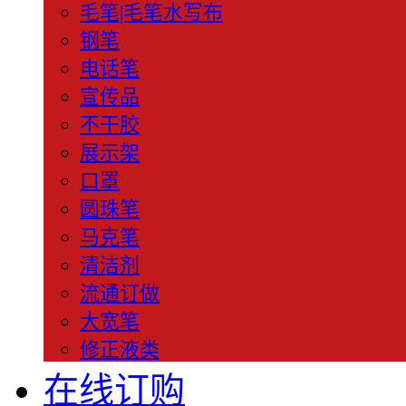
毛笔|毛笔水写布
钢笔
电话笔
宣传品
不干胶
展示架
口罩
圆珠笔
马克笔
清洁剂
流通订做
大宽笔
修正液类
在线订购