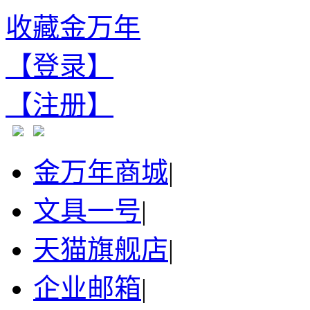
收藏金万年
【登录】
【注册】
金万年商城
|
文具一号
|
天猫旗舰店
|
企业邮箱
|