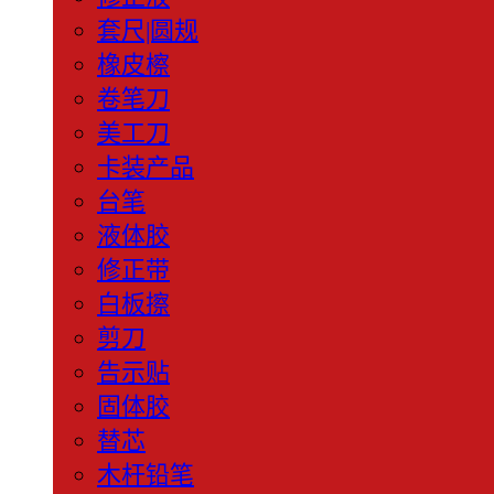
套尺|圆规
橡皮檫
卷笔刀
美工刀
卡装产品
台笔
液体胶
修正带
白板擦
剪刀
告示贴
固体胶
替芯
木杆铅笔